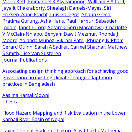
Maria Kett, Emmanuel K Akyeampong, Willliam P Alford,
Jayajit Chakraborty, Sheelagh Daniels-Mayes, Siri H
Eriksen, Anne Fracht, Luis Gallegos, Shaun Grech,
Pratima Gurung, Asha Hans, Paul Harpur, Sébastien
Jodoin, Janet E Lord, Setareki Seru Macanawai, Charlotte
V McClain-Nhlapo, Benyam Dawit Mezmur, Rhonda J
Moore, Yolanda Muñoz, Vikram Patel, Phuong N Pham,
Gerard Quinn, Sarah A Sadlier, Carmel Shachar, Matthew
S Smith, Lise Van Susteren
Journal Publications
Associating design thinking approach for achieving good
governance in existing climate change adaptation
practices in Bangladesh
Aasima Kamal Mowni
Thesis
Flood Hazard Mapping and Risk Evaluation in the Lower
Karnali River Basin of Nepal
Laxmi Chhinal, Sudeep Thakuri, Ajay bhakta Mathema,